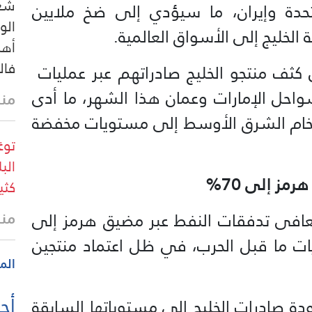
شعب
متحدة وإيران، ما سيؤدي إلى ضخ ملايين
الو
الخليج إلى الأسواق العالمية.
أهل
فال
كثف منتجو الخليج صادراتهم عبر عمليات ​
واحل الإمارات وعمان هذا الشهر، ما أدى
منذ 28 
 لخام الشرق الأوسط إلى مستويات مخفضة
توغ
الب
مز إلى 70%
كثي
منذ
عافى تدفقات النفط عبر مضيق هرمز إلى
ويات ما قبل الحرب، في ظل اعتماد منتجين
الم
أحد
دة صادرات الخليج إلى مستوياتها السابقة