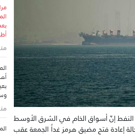
مرا
الم
بعم
أطر
منذ 24 
الم
أهل
بعي
وسي
منذ 28 
لنفط إنّ أسواق الخام في الشرق الأوسط
ة إعادة فتح مضيق هرمز غداً الجمعة عقب
الم