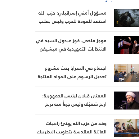
مسؤول أمني إسرائيلي: حزب الله
استعد للعودة للحرب وليس بطلب
من إيران
موجز ملخص: فوز عبدول السيد في
الانتخابات التمهيدية في ميشيغن
اجتماع في السرايا بحث مشروع
تعديل الرسوم على المواد المنتجة
للنفايات البستاني: طرحنا تأمين
إيرادات من مصادر أخرى لتخفيف
المفتي قبلان لرئيس الجمهورية:
العبء عن كاهل المواطن
اربح شعبَك وليس جزءاً منه تربح
مستقبلك الوطني
وفد من حزب الله يهنئ راهبات
العائلة المقدسة بتطويب البطريرك