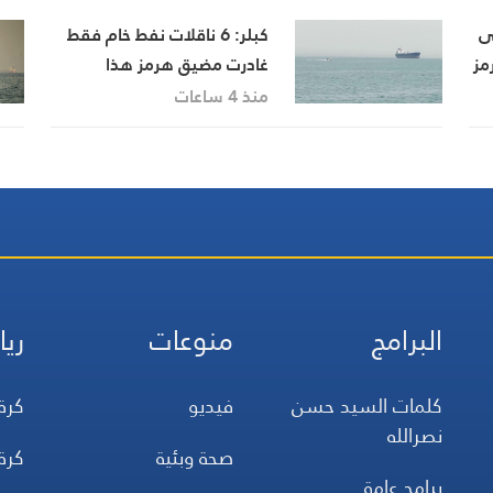
ى
كبلر: 6 ناقلات نفط خام فقط
مز
غادرت مضيق هرمز هذا
الأسبوع
منذ 4 ساعات
البرامج
منوعات
ريا
كلمات السيد حسن
فيديو
كرة
نصرالله
صحة وبئية
كرة
برامج عامة