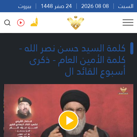
السبت
08 08 2026
24 صفر 1448
بيروت
21:41
Ar
En
Fr
Es
كلمة السيد حسن نصر الله -
كلمة الأمين العام - ذكرى
أسبوع القائد ال
Play
Video