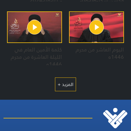
محسن شكر-06-08-
- 01-08-2024
2024
اليوم العاشر من محرم
كلمة الأمين العام في
1446ه
الليلة العاشرة من محرم
1446ه
المزيد +