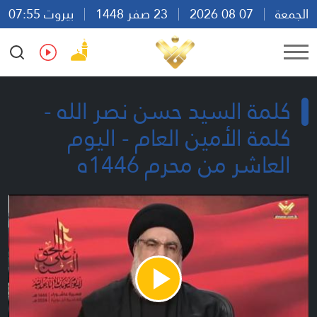
الجمعة
07 08 2026
23 صفر 1448
بيروت 07:55
Ar
En
Fr
Es
كلمة السيد حسن نصر الله -
كلمة الأمين العام - اليوم
العاشر من محرم 1446ه
Play
Video