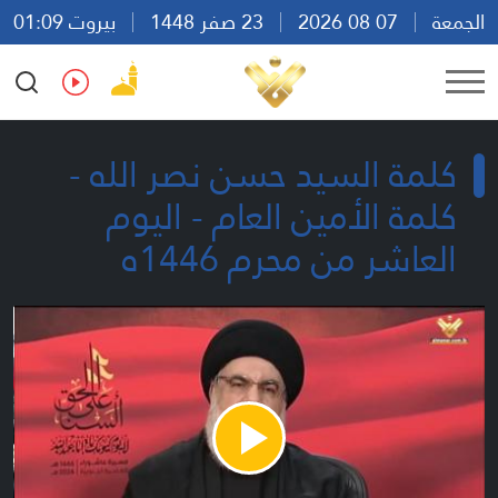
الجمعة
07 08 2026
23 صفر 1448
بيروت 01:09
Ar
En
Fr
Es
كلمة السيد حسن نصر الله -
كلمة الأمين العام - اليوم
العاشر من محرم 1446ه
Play
Video