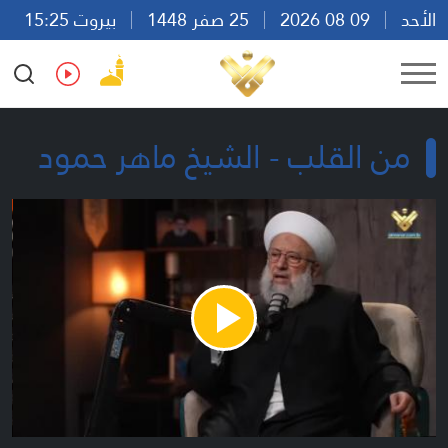
الأحد
09 08 2026
25 صفر 1448
بيروت 15:25
Ar
En
Fr
Es
من القلب - الشيخ ماهر حمود
Play
Video