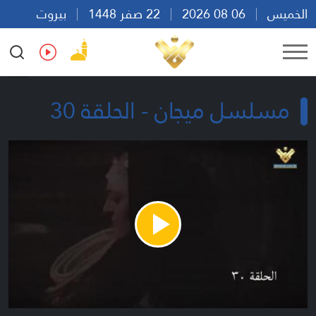
الخميس
06 08 2026
22 صفر 1448
بيروت
22:46
Ar
En
Fr
Es
مسلسل ميجان - الحلقة 30
Play
Video