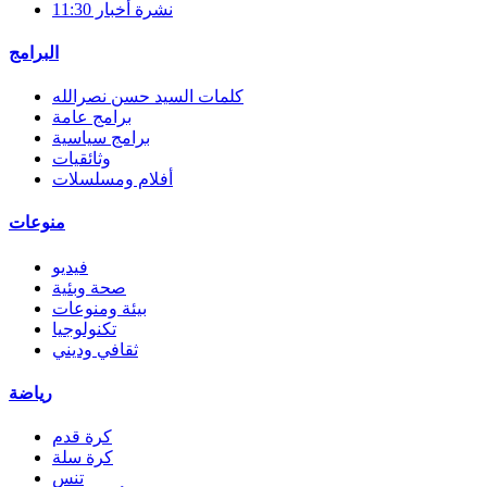
نشرة أخبار 11:30
البرامج
كلمات السيد حسن نصرالله
برامج عامة
برامج سياسية
وثائقيات
أفلام ومسلسلات
منوعات
فيديو
صحة وبئية
بيئة ومنوعات
تكنولوجيا
ثقافي وديني
رياضة
كرة قدم
كرة سلة
تنس