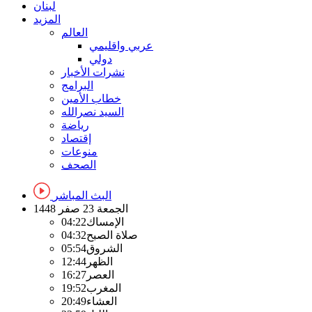
لبنان
المزيد
العالم
عربي واقليمي
دولي
نشرات الأخبار
البرامج
خطاب الأمين
السيد نصرالله
رياضة
إقتصاد
منوعات
الصحف
البث المباشر
الجمعة
23 صفر 1448
الإمساك
04:22
صلاة الصبح
04:32
الشروق
05:54
الظهر
12:44
العصر
16:27
المغرب
19:52
العشاء
20:49