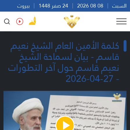
السبت
08 08 2026
24 صفر 1448
بيروت
18:12
Ar
En
Fr
Es
كلمة الأمين العام الشيخ نعيم
قاسم - بيان لسماحة الشيخ
نعيم قاسم حول آخر التطورات
- 27-04-2026
Play