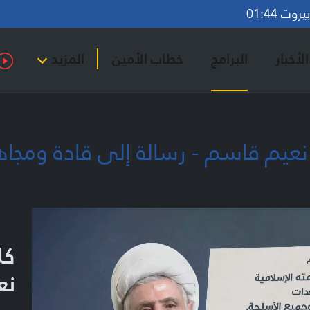
وت 01:44
لأخبار
البرامج
خطاب الأمين
المزيد
 نعيم قاسم - رسالة إلى قادة ومجا
كل
نع