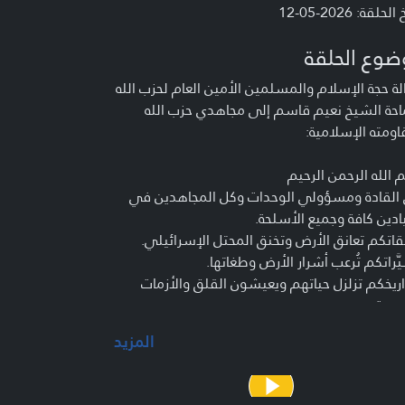
لحلقة: 2026-05-12
ضوع الحلقة
ة حجة الإسلام والمسلمين الأمين العام لحزب الله
حة الشيخ نعيم قاسم إلى مجاهدي حزب الله
ومته الإسلامية:
الله الرحمن الرحيم
 القادة ومسؤولي الوحدات وكل المجاهدين في
ادين كافة وجميع الأسلحة.
اتكم تعانق الأرض وتخنق المحتل الإسرائيلي.
َراتكم تُرعب أشرار الأرض وطغاتها.
يخكم تزلزل حياتهم ويعيشون القلق والأزمات
سية.
 الأهم أنتم. فإيمانُكم صواعقُ على المحتل،
المزيد
يتُكم نورٌ يُبدِّدُ ظلامَهم، وإندفاعُكم إلى الميدان
خلُ قلوبَهم وعقولَهم.
 لا تموتون: إمَّا أن تبقوا في الميدان، وإمَّا شهداءٌ