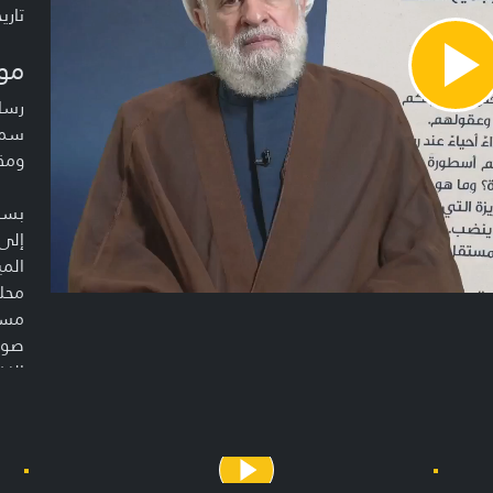
تاريخ ا
مو
Pla
Vide
رسال
سما
ومقا
بسم 
إلى
المي
محلق
مسيّ
صوار
النف
ولكن
وروح
يُخل
أنتم