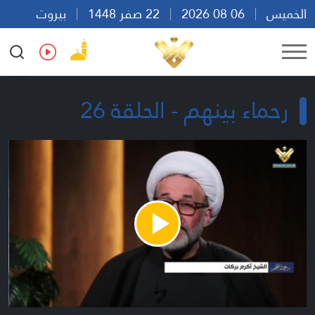
الخميس
06 08 2026
22 صفر 1448
بيروت
10:46
Ar
En
Fr
Es
رحماء بينهم - الحلقة 26
Play
Video