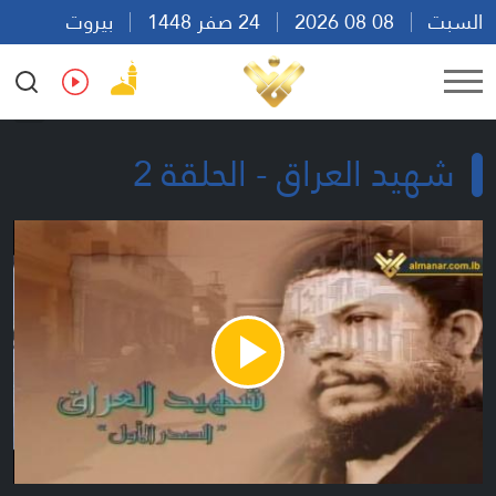
السبت
08 08 2026
24 صفر 1448
بيروت
09:56
Ar
En
Fr
Es
شهيد العراق - الحلقة 2
Play
Video