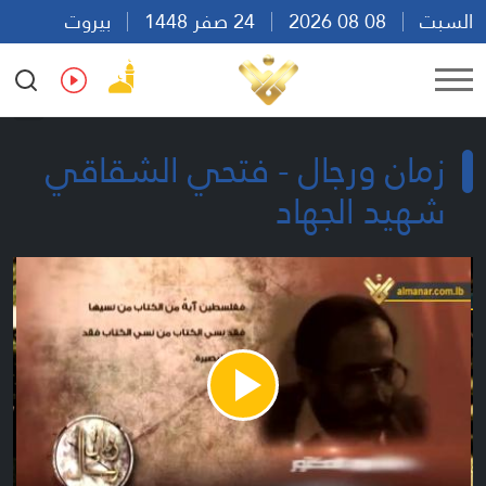
السبت
08 08 2026
24 صفر 1448
بيروت
00:13
Ar
En
Fr
Es
زمان ورجال - فتحي الشقاقي
شهيد الجهاد
Play
Video