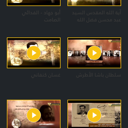
آية الله المقدس السيد
أبو جهاد - الفدائي
عبد محسن فضل الله
الصامت
سلطان باشا الأطرش
غسان كنفاني