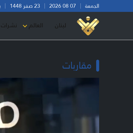
الجمعة
07 08 2026
23 صفر 1448
بيرو
لبنان
العالم
نشرات ا
مقاربات