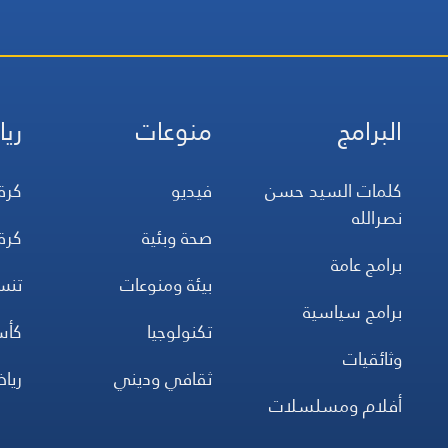
البرامج
منوعات
ريا
كلمات السيد حسن
فيديو
كرة
نصرالله
صحة وبئية
كرة
برامج عامة
بيئة ومنوعات
تن
برامج سياسية
تكنولوجيا
كأس
وثائقيات
ثقافي وديني
ريا
أفلام ومسلسلات