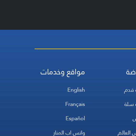
ضة
مواقع وخدمات
 قدم
English
 سلة
Français
س
Español
 العالم
واتس اب المنار