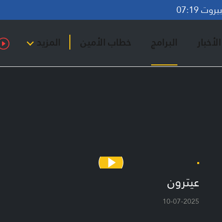
وت 07:19
لأخبار
البرامج
خطاب الأمين
المزيد
عيترون
10-07-2025