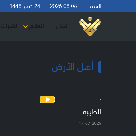
السبت
08 08 2026
24 صفر 1448
بير
لبنان
العالم
نشرات ا
أهل الأرض
الطيبة
17-07-2025