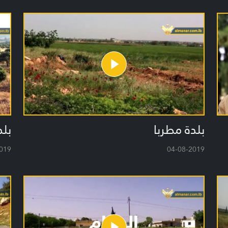
بلدة مطربا
بلد
019
04-08-2019