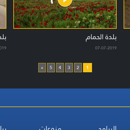
بلدة الحمام
بل
019
07-07-2019
»
5
4
3
2
1
البرامج
منوعات
ريا