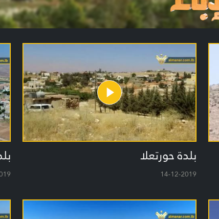
بلدة حورتعلا
بلد
019
14-12-2019