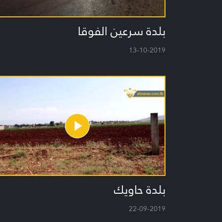
بلدة سرعين الفوقا
13-10-2019
بلدة حاويك
22-09-2019