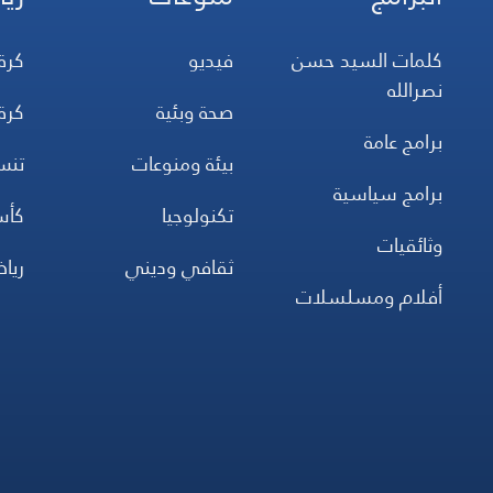
كلمات السيد حسن
فيديو
كرة
نصرالله
صحة وبئية
كرة
برامج عامة
بيئة ومنوعات
تن
برامج سياسية
تكنولوجيا
كأس
وثائقيات
ثقافي وديني
ريا
أفلام ومسلسلات