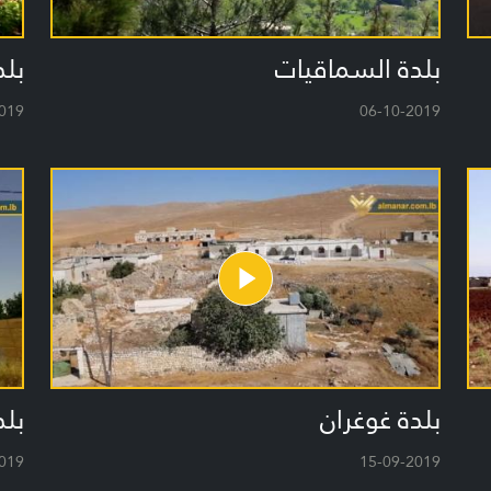
بلدة السماقيات
بلد
019
06-10-2019
بلدة غوغران
بلد
019
15-09-2019