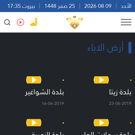
الأحد
09 08 2026
25 صفر 1448
بيروت 17:35
Ar
En
Fr
Es
أرض الاباء
بلدة زيتا
بلدة الشواغير
16-06-2019
23-06-2019
بلدة سهلات الماء
بلدة النهرية