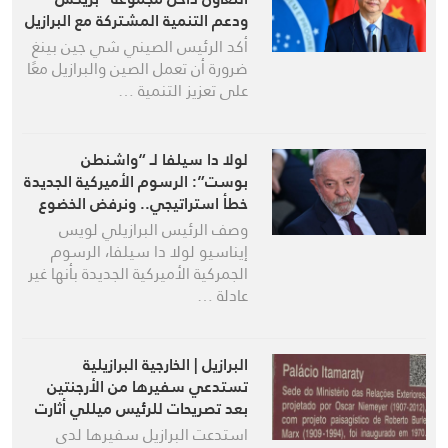
ودعم التنمية المشتركة مع البرازيل
أكد الرئيس الصيني شي جين بينغ
ضرورة أن تعمل الصين والبرازيل معًا
على تعزيز التنمية …
لولا دا سيلفا لـ “واشنطن
بوست”: الرسوم الأميركية الجديدة
خطأ استراتيجي.. ونرفض الخضوع
وصف الرئيس البرازيلي لويس
إيناسيو لولا دا سيلفا، الرسوم
الجمركية الأميركية الجديدة بأنها غير
عادلة …
البرازيل | الخارجية البرازيلية
تستدعي سفيرها من الأرجنتين
بعد تصريحات للرئيس ميللي أثارت
أزمة دبلوماسية
استدعت البرازيل سفيرها لدى