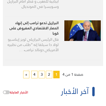
ايجابية للمغرب و قطر امام البرازيل
وسويسرا في المونديال.
البرازيل تدعو ترامب إلى إنهاء
الحصار الاقتصادي المفروض على
كوبا
قال الرئيس البرازيلي لويز إيناسيو
لولا دا سيلفا إنه “طلب من نظيره
الأمريكي دونالد ترامب، …
صفحة 1 من 4
1
2
3
4
»
آخر الأخبار
الأخبار العاجلة