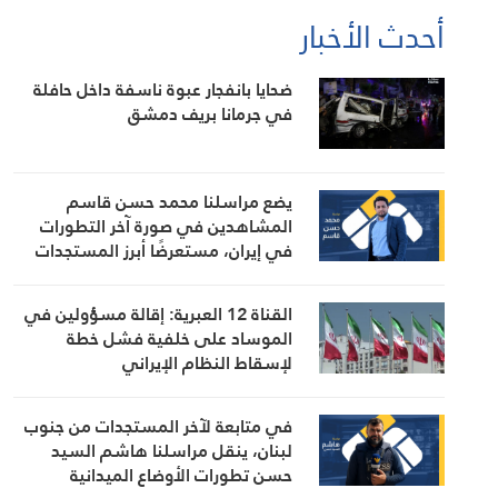
أحدث الأخبار
ضحايا بانفجار عبوة ناسفة داخل حافلة
في جرمانا بريف دمشق
يضع مراسلنا محمد حسن قاسم
المشاهدين في صورة آخر التطورات
في إيران، مستعرضًا أبرز المستجدات
على الساحتين السياسية والميدانية،
إلى جانب المواقف الرسمية وأبرز
القناة 12 العبرية: إقالة مسؤولين في
التطورات ذات الصلة بالشأنين الداخلي
الموساد على خلفية فشل خطة
والإقليمي
لإسقاط النظام الإيراني
في متابعة لآخر المستجدات من جنوب
لبنان، ينقل مراسلنا هاشم السيد
حسن تطورات الأوضاع الميدانية