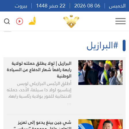
الخميس
06 08 2026
22 صفر 1448
بيروت
21:13
Ar
En
Fr
Es
#البرازيل
البرازيل | لولا يطلق حملته لولاية
رابعة رافعاً شعار الدفاع عن السيادة
الوطنية
أطلق الرئيس البرازيلي لويس
إيناسيو لولا دا سيلفا، الأحد، حملته
الانتخابية للفوز بولاية رئاسية رابعة،
…
شي جين بينغ يدعو إلى تعزيز
التعاون داخل مجموعة “بريكس”