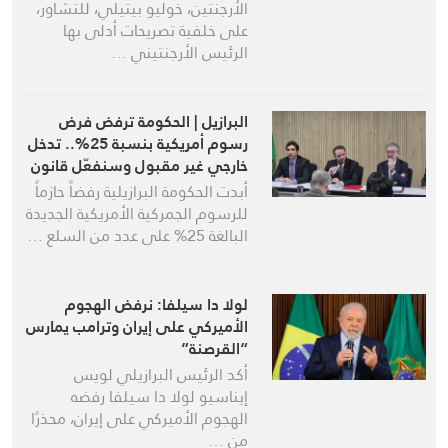
الأرجنتين، خوليو بيتيلي، للتشاور،
على خلفية تصريحات أدلى بها
الرئيس الأرجنتيني …
البرازيل | الحكومة ترفض فرض
رسوم أمريكية بنسبة 25%.. تدخل
خارجي غير مقبول وسنفعّل قانون
المعاملة بالمثل
أبدت الحكومة البرازيلية رفضاً حازماً
للرسوم الجمركية الأمريكية الجديدة
البالغة 25% على عدد من السلع …
لولا دا سيلفا: نرفض الهجوم
الأميركي على إيران وترامب يمارس
“القرصنة”
أكد الرئيس البرازيلي لويس
إيناسيو لولا دا سيلفا رفضه
الهجوم الأميركي على إيران، محذرًا
من …