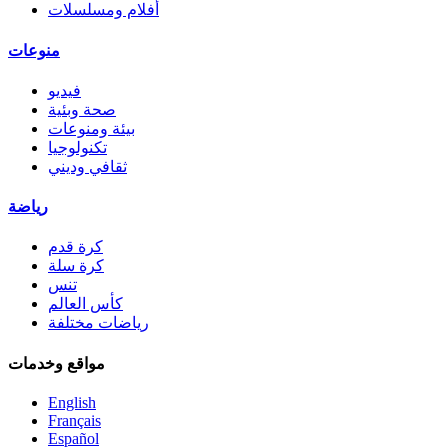
أفلام ومسلسلات
منوعات
فيديو
صحة وبئية
بيئة ومنوعات
تكنولوجيا
ثقافي وديني
رياضة
كرة قدم
كرة سلة
تنس
كأس العالم
رياضات مختلفة
مواقع وخدمات
English
Français
Español