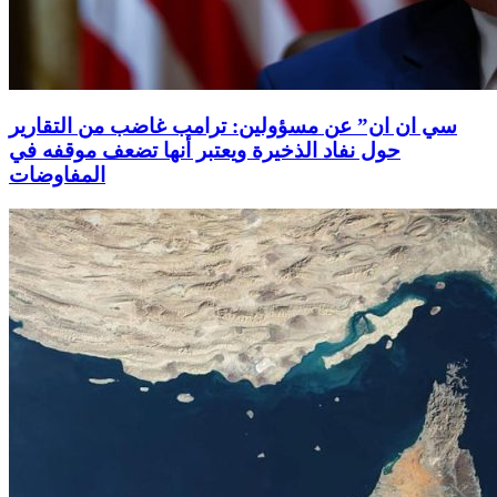
سي ان ان” عن مسؤولين: ترامب غاضب من التقارير
حول نفاد الذخيرة ويعتبر أنها تضعف موقفه في
المفاوضات