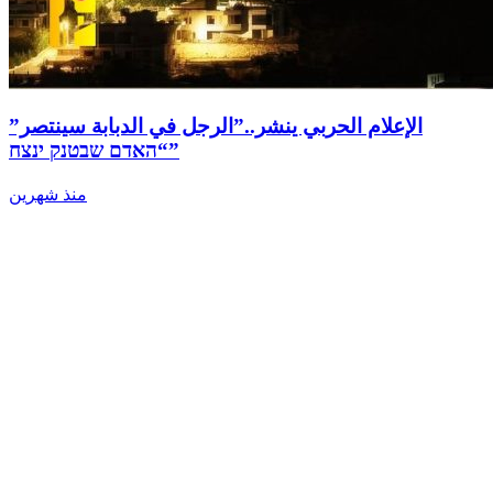
الإعلام الحربي ينشر..”الرجل في الدبابة سينتصر”
“האדם שבטנק ינצח”
منذ شهرين