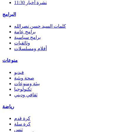
نشرة أخبار 11:30
البرامج
كلمات السيد حسن نصرالله
برامج عامة
برامج سياسية
وثائقيات
أفلام ومسلسلات
منوعات
فيديو
صحة وبئية
بيئة ومنوعات
تكنولوجيا
ثقافي وديني
رياضة
كرة قدم
كرة سلة
تنس