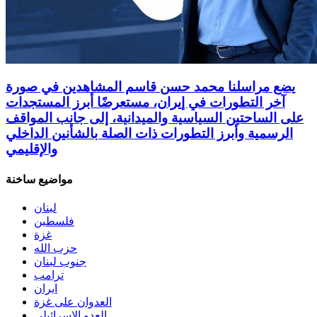
يضع مراسلنا محمد حسن قاسم المشاهدين في صورة
آخر التطورات في إيران، مستعرضًا أبرز المستجدات
على الساحتين السياسية والميدانية، إلى جانب المواقف
الرسمية وأبرز التطورات ذات الصلة بالشأنين الداخلي
والإقليمي
مواضيع ساخنة
لبنان
فلسطين
غزة
حزب الله
جنوب لبنان
ترامب
ايران
العدوان على غزة
العدو الاسرائيلي