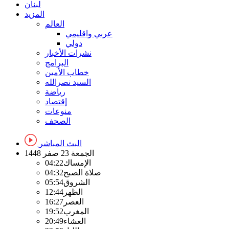
لبنان
المزيد
العالم
عربي واقليمي
دولي
نشرات الأخبار
البرامج
خطاب الأمين
السيد نصرالله
رياضة
إقتصاد
منوعات
الصحف
البث المباشر
الجمعة
23 صفر 1448
الإمساك
04:22
صلاة الصبح
04:32
الشروق
05:54
الظهر
12:44
العصر
16:27
المغرب
19:52
العشاء
20:49