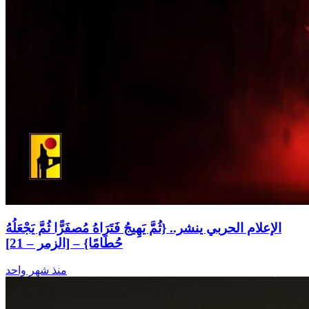
الإعلام الحربي ينشر.. {ثُمَّ يَهِيجُ فَتَرَاهُ مُصفَرًّا ثُمَّ يَجْعَلُهُ
حُطَامًا} – [الزمر – 21]
منذ شهر واحد