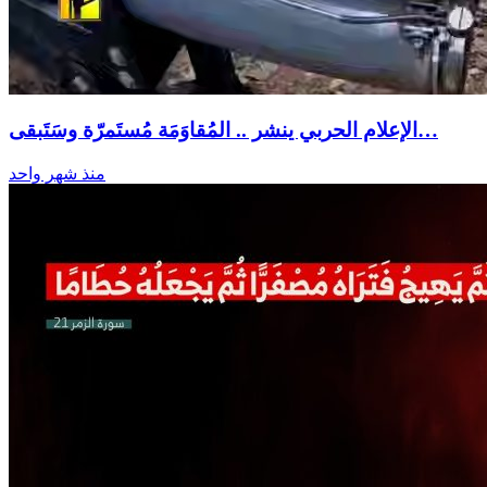
الإعلام الحربي ينشر .. المُقاوَمَة مُستَمرّة وسَتَبقى…
منذ شهر واحد