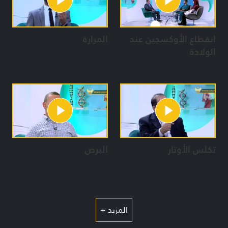
حوراء حلباوي / حسام ياسين / زينب بريطع
مهدي بيلون / زينب سليم / إدارة الإنتاج: جنان زغيب
انقطاع الأوكسجين عند
المرارة
الولادة
تكلس الأوتار
البرص
المزيد +