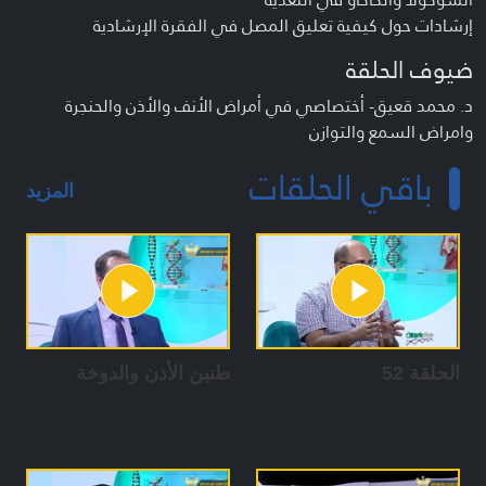
إرشادات حول كيفية تعليق المصل في الفقرة الإرشادية
ضيوف الحلقة
د. محمد قعيق- أختصاصي في أمراض الأنف والأذن والحنجرة
وامراض السمع والتوازن
تعريف البرنامج
باقي الحلقات
المزيد
برنامج طبي إرشادي يتضمن فقرات متعددة تناقش الأمراض
الشائعة في مجتمعنا بالاضافة الى فقرات توعوية مهمة.
تقديم :
يوسف حمدان / آمنة البزال / حوراء حلباوي
حسام ياسين / زينب بريطع / حسن نجدي
الحلقة 52
طنين الأذن والدوخة
فريق العمل
المخرجة: فاطمة الدبق