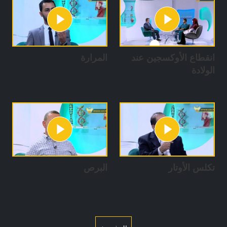
الإعداد:
بشرى سعد / آمنة البزال / يوسف حمدان
حوراء حلباوي / حسام ياسين / زينب بريطع
مهدي بيلون / زينب سليم / إدارة الإنتاج: جنان زغيب
انقطاع الأوكسجين عند
المرارة
الولادة
تكلس الأوتار
البرص