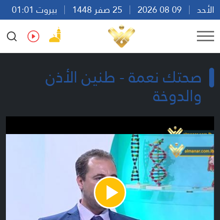
الأحد
09 08 2026
25 صفر 1448
بيروت 01:01
Ar
En
Fr
Es
صحتك نعمة - طنين الأذن
والدوخة
Play
Video