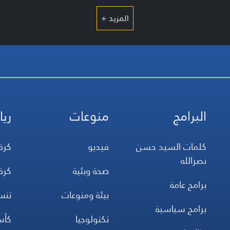
المزيد +
البرامج
منوعات
ريا
كلمات السيد حسن
فيديو
كرة
نصرالله
صحة وبئية
كرة
برامج عامة
بيئة ومنوعات
تن
برامج سياسية
تكنولوجيا
كأس