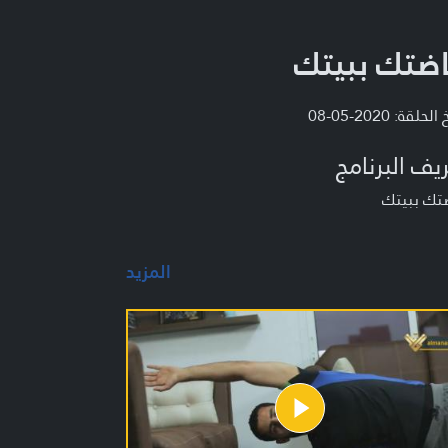
اضتك ببيتك
لحلقة: 2020-05-08
يف البرنامج
ضتك ببيتك
المزيد