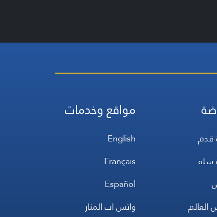
ضة
مواقع وخدمات
 قدم
English
 سلة
Français
س
Español
 العالم
واتس اب المنار