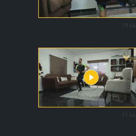
ة 14
ة 11