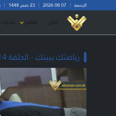
الجمعة
07 08 2026
23 صفر 1448
بيرو
لبنان
العالم
نشرات ا
رياضتك ببيتك - الحلقة 14