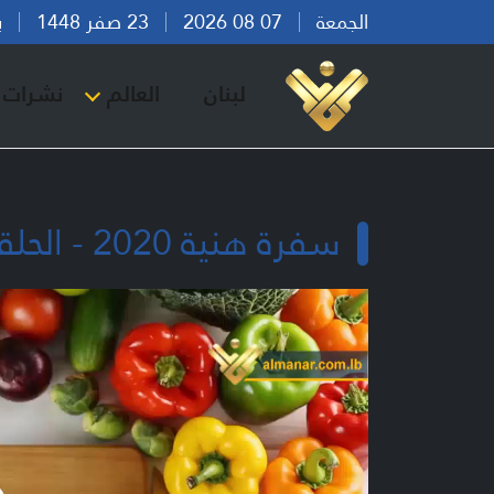
الجمعة
07 08 2026
23 صفر 1448
بيرو
لبنان
العالم
نشرات ا
سفرة هنية 2020 - الحلقة 27