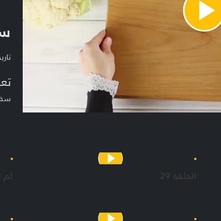
Pla
سف
Vide
تاريخ ا
تعر
سفرة
الحلقة 29
لم 