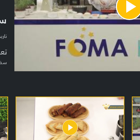
Pla
سف
Vide
تاريخ ا
تعر
سفرة