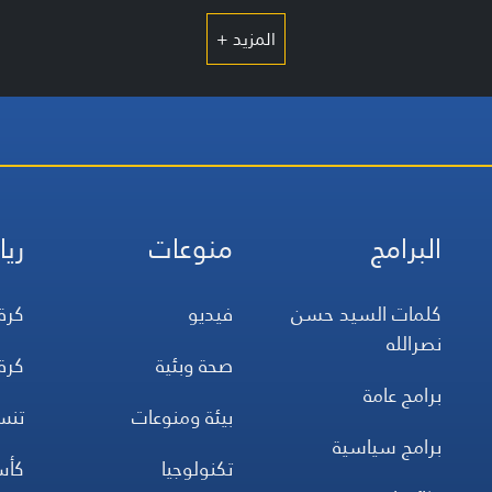
المزيد +
البرامج
منوعات
ريا
كلمات السيد حسن
فيديو
كرة
نصرالله
صحة وبئية
كرة
برامج عامة
بيئة ومنوعات
تن
برامج سياسية
تكنولوجيا
كأس