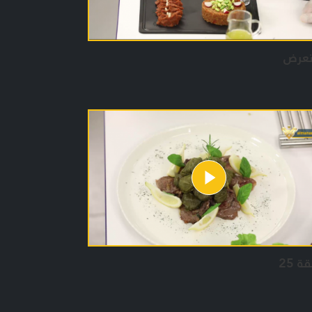
تعرض
ة 25