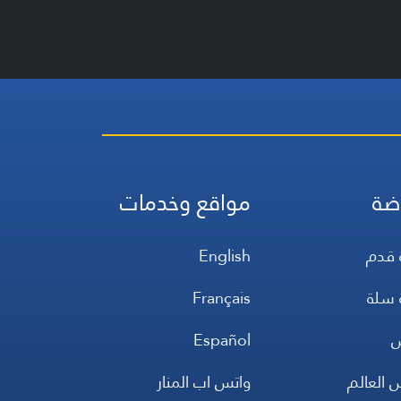
ضة
مواقع وخدمات
 قدم
English
 سلة
Français
س
Español
 العالم
واتس اب المنار