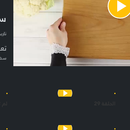
Pla
سف
Vide
تاريخ ا
تعر
سفرة
الحلقة 29
لم 