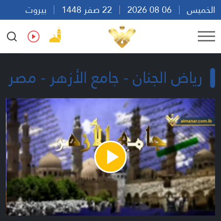
الخميس
06 08 2026
22 صفر 1448
بيروت
18:02
Ar
En
Fr
Es
رياض الجنان - جامع الأزهر - مصر
Play
Video