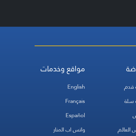
ضة
مواقع وخدمات
 قدم
English
 سلة
Français
س
Español
 العالم
واتس اب المنار