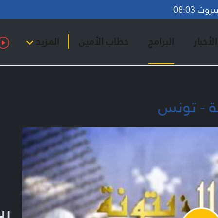
وت 08:03
لأخبار
البرامج
خطاب الأمين
المزيد
نة - تونس
ري