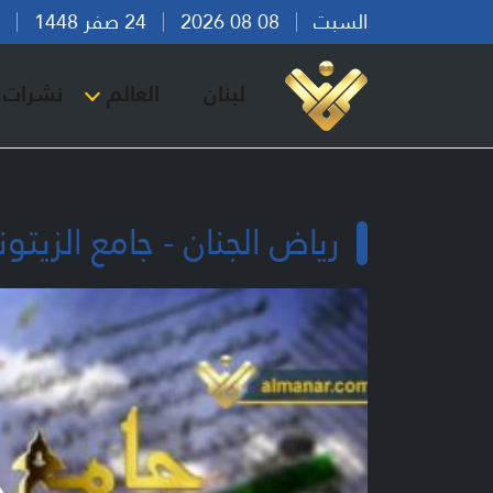
السبت
08 08 2026
24 صفر 1448
بير
لبنان
العالم
نشرات ا
رياض الجنان - جامع الزيتو