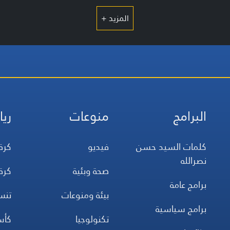
المزيد +
البرامج
منوعات
ريا
كلمات السيد حسن
فيديو
كرة
نصرالله
صحة وبئية
كرة
برامج عامة
بيئة ومنوعات
تن
برامج سياسية
تكنولوجيا
كأس