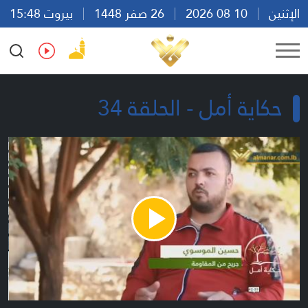
الإثنين
10 08 2026
26 صفر 1448
بيروت 15:48
Ar
En
Fr
Es
حكاية أمل - الحلقة 34
Play
Video