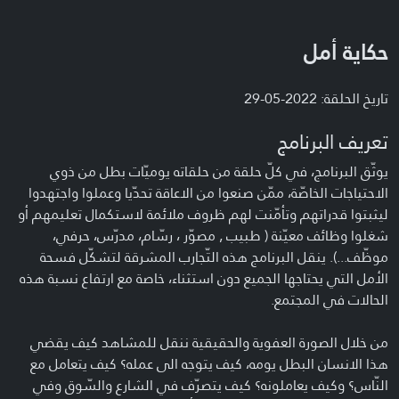
حكاية أمل
تاريخ الحلقة: 2022-05-29
تعريف البرنامج
يوثّق البرنامج، في كلّ حلقة من حلقاته يوميّات بطل من ذوي
الاحتياجات الخاصّة، ممّن صنعوا من الاعاقة تحدّيا وعملوا واجتهدوا
ليثبتوا قدراتهم وتأمّنت لهم ظروف ملائمة لاستكمال تعليمهم أو
شغلوا وظائف معيّنة ( طبيب , مصوّر ، رسّام، مدرّس، حرفي،
موظّف...). ينقل البرنامج هذه التّجارب المشرقة لتشكّل فسحة
الأمل التي يحتاجها الجميع دون استثناء، خاصة مع ارتفاع نسبة هذه
الحالات في المجتمع.
من خلال الصورة العفوية والحقيقية ننقل للمشاهد كيف يقضي
هذا الانسان البطل يومه، كيف يتوجه الى عمله؟ كيف يتعامل مع
النّاس؟ وكيف يعاملونه؟ كيف يتصرّف في الشارع والسّوق وفي