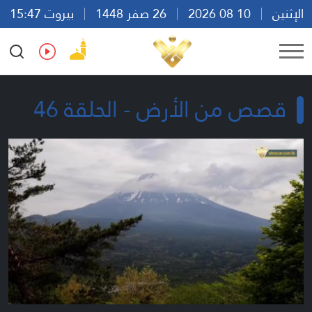
الإثنين
10 08 2026
26 صفر 1448
بيروت 15:47
Ar
En
Fr
Es
قصص من الأرض - الحلقة 46