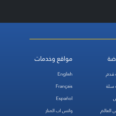
ضة
مواقع وخدمات
 قدم
English
 سلة
Français
س
Español
 العالم
واتس اب المنار