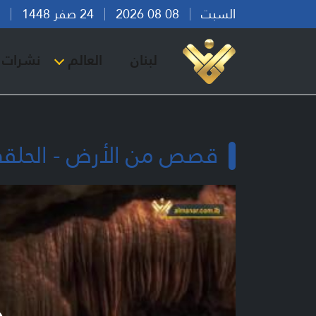
السبت
08 08 2026
24 صفر 1448
بير
لبنان
العالم
نشرات ا
قصص من الأرض - الحلقة 7