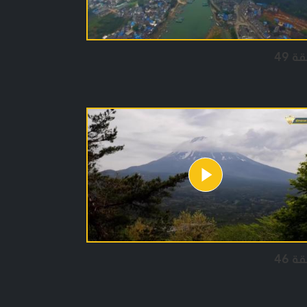
ة 49
ة 46