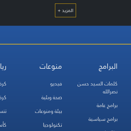
المزيد +
البرامج
منوعات
ريا
كلمات السيد حسن
فيديو
كرة
نصرالله
صحة وبئية
كرة
برامج عامة
بيئة ومنوعات
تن
برامج سياسية
تكنولوجيا
كأس