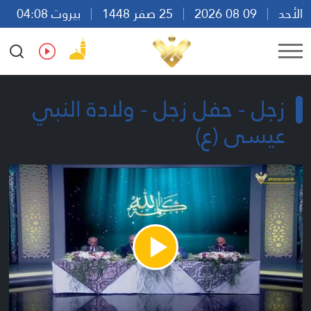
الأحد
09 08 2026
25 صفر 1448
بيروت 04:08
Ar
En
Fr
Es
زجل - حفل زجل - ولادة النبي
عيسى (ع)
Play
Video