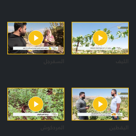
الليف
السفرجل
اليقطين
المردكوش