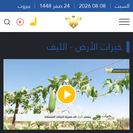
السبت
08 08 2026
24 صفر 1448
بيروت
23:08
Ar
En
Fr
Es
خيرات الأرض - الليف
Play
Video