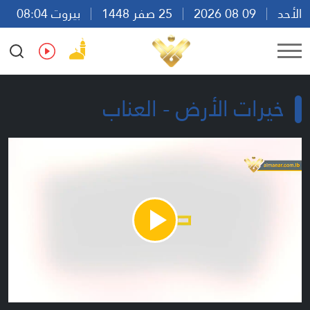
الأحد
09 08 2026
25 صفر 1448
بيروت 08:04
Ar
En
Fr
Es
خيرات الأرض - العناب
Play
Video