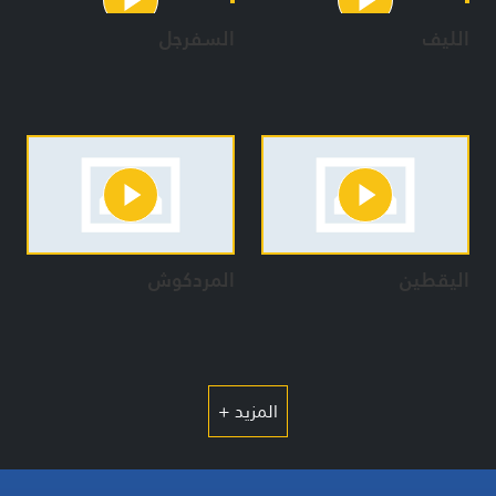
الليف
السفرجل
اليقطين
المردكوش
المزيد +