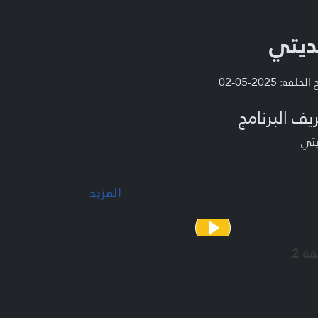
ديتي
لحلقة: 2025-05-02
يف البرنامج
يتي
المزيد
قة 2