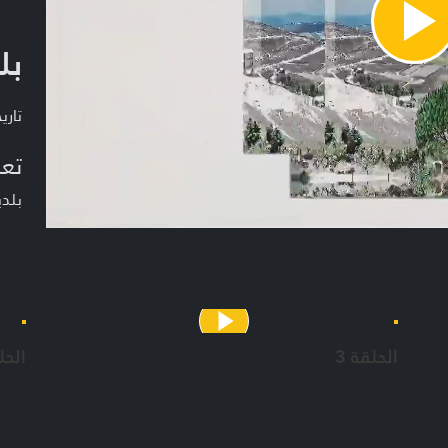
Pla
بل
Vide
تاريخ ا
تعر
بلد
الحلقة 3
الحل