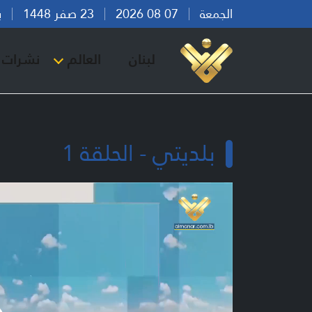
الجمعة
07 08 2026
23 صفر 1448
بيرو
لبنان
العالم
نشرات ا
بلديتي - الحلقة 1