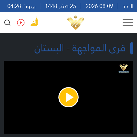
الأحد
09 08 2026
25 صفر 1448
بيروت 04:28
Ar
En
Fr
Es
قرى المواجهة - البستان
Play
Video