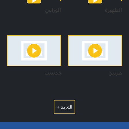
الظهيرة
الوزاني
صربين
محيبيب
المزيد +