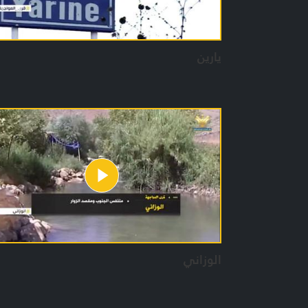
يارين
الوزاني