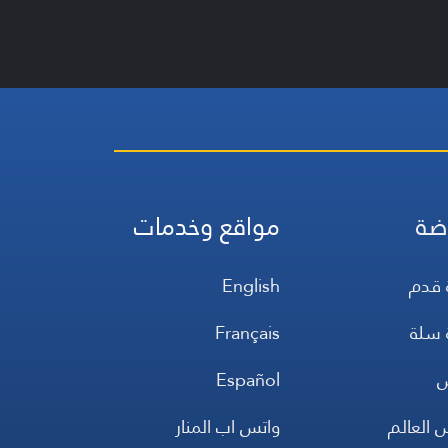
ضة
مواقع وخدمات
 قدم
English
 سلة
Français
س
Español
 العالم
واتس اب المنار