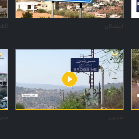
البستان
الظه
صربين
محي