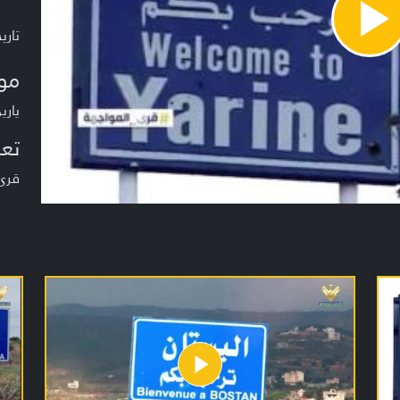
Pla
تاريخ ا
Vide
مو
يارين
تعر
قرى 