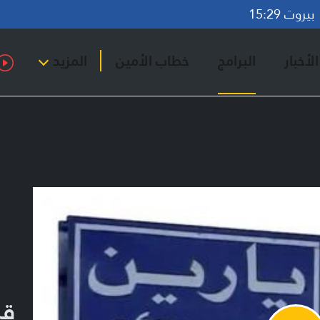
روت 15:29
لأخبار
البرامج
خطاب الأمين
المزيد
قر