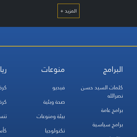
المزيد +
البرامج
منوعات
ريا
كلمات السيد حسن
فيديو
كرة
نصرالله
صحة وبئية
كرة
برامج عامة
بيئة ومنوعات
تن
برامج سياسية
تكنولوجيا
كأس