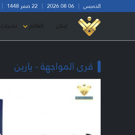
الخميس
06 08 2026
22 صفر 1448
بي
لبنان
العالم
نشرات ا
قرى المواجهة - يارين