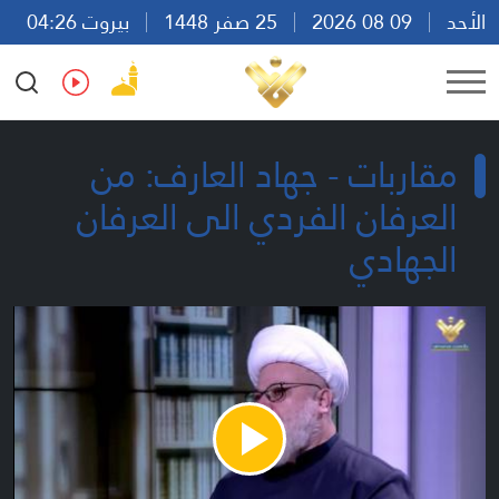
الأحد
09 08 2026
25 صفر 1448
بيروت 04:26
Ar
En
Fr
Es
مقاربات - جهاد العارف: من
العرفان الفردي الى العرفان
الجهادي
Play
Video