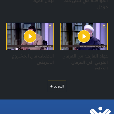
المواطنة في لبنان حلم
لبنان القيم
مؤجل
جهاد العارف: من العرفان
الاقليات في المشروع
الفردي الى العرفان
الامريكي
الجهادي
المزيد +