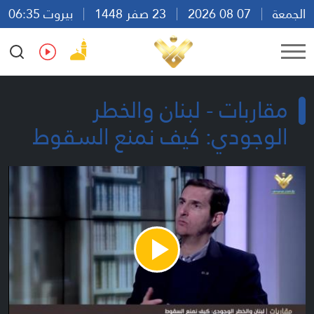
الجمعة
07 08 2026
23 صفر 1448
بيروت 06:35
Ar
En
Fr
Es
مقاربات - لبنان والخطر
الوجودي: كيف نمنع السقوط
Play
Video