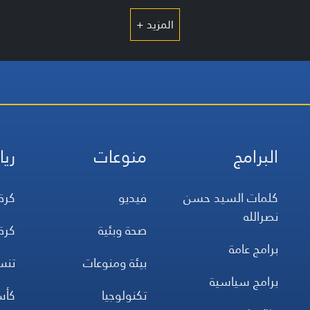
المزيد +
البرامج
منوعات
ريا
كلمات السيد حسن
فيديو
كرة
نصرالله
صحة وبئية
كرة
برامج عامة
بيئة ومنوعات
تن
برامج سياسية
تكنولوجيا
كأس