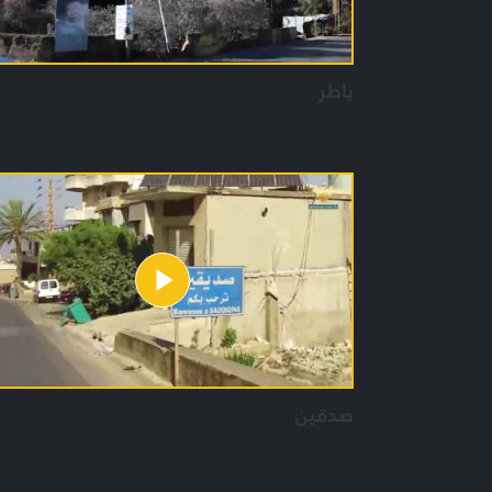
ياطر
صدقين