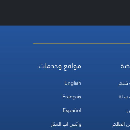
ضة
مواقع وخدمات
 قدم
English
 سلة
Français
س
Español
 العالم
واتس اب المنار