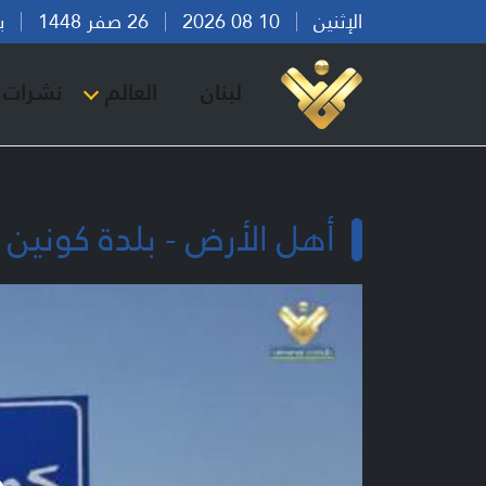
الإثنين
10 08 2026
26 صفر 1448
بيرو
لبنان
العالم
نشرات ا
أهل الأرض - بلدة كونين