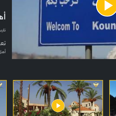
Pla
أه
Vide
تاريخ ا
تعر
أهل