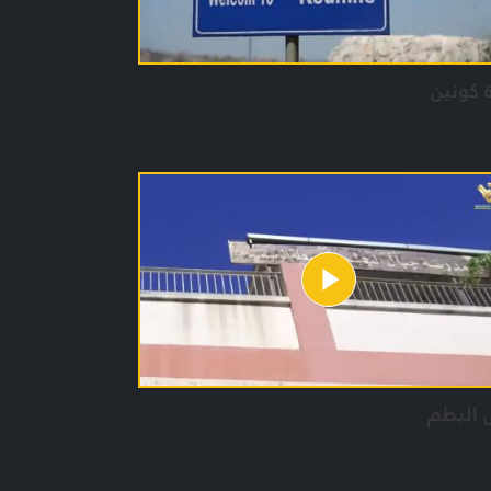
 كونين
 البطم