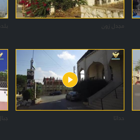
مجدل زون
بلدة
حداثا
جبال