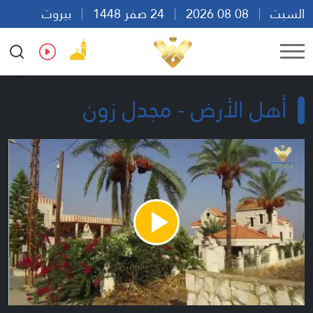
السبت
08 08 2026
24 صفر 1448
بيروت
20:31
Ar
En
Fr
Es
أهل الأرض - مجدل زون
Play
Video