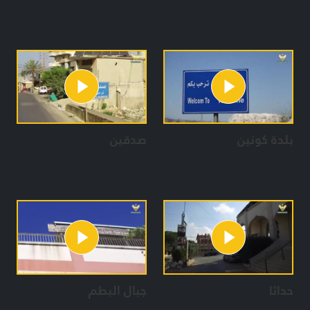
بلدة كونين
صدقين
حداثا
جبال البطم