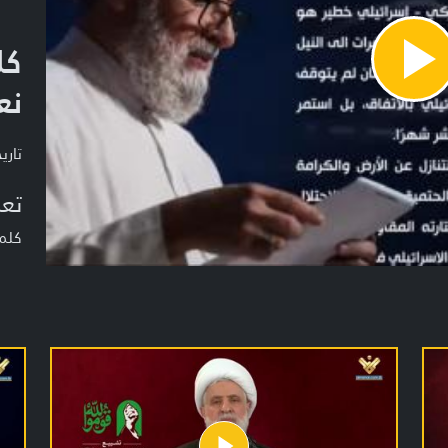
كل
Pla
نع
Vide
تاريخ ا
تعر
كلمة