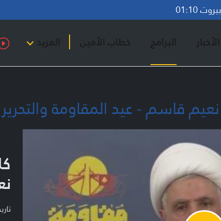
وت 01:10
لأخبار
البرامج
خطاب الأمين
المزيد
 قاسم - عيد المقاومة والتحرير - 24-05-26
كل
نع
تاريخ ا