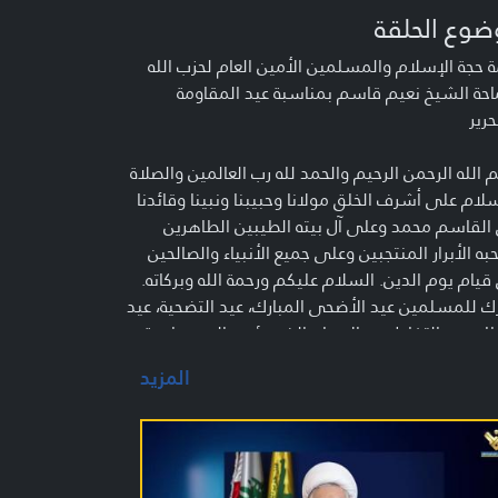
ضوع الحلقة
 حجة الإسلام والمسلمين الأمين العام لحزب الله
حة الشيخ نعيم قاسم بمناسبة عيد المقاومة
حرير
الله الرحمن الرحيم والحمد لله رب العالمين والصلاة
لام على أشرف الخلق مولانا وحبيبنا ونبينا وقائدنا
القاسم محمد وعلى آل بيته الطيبين الطاهرين
ه الأبرار المنتجبين وعلى جميع الأنبياء والصالحين
قيام يوم الدين. السلام عليكم ورحمة الله وبركاته.
ك للمسلمين عيد الأضحى المبارك، عيد التضحية، عيد
اء، عيد التفاعل مع الإيمان الذي يؤدي إلى مواجهة
طان وكسره من أجل إعلاء كلمة الحق، كلمة الله
المزيد
ى على الأرض.
م سنتحدث عن عيد المقاومة والتحرير، وكذلك عن
ضاع السياسية الحالية، وهناك كلام عن إيران والبحرين
سطين. هذه نقاط خمسة إن شاء الله سنستعرضها
ة تلو الأخرى، ونبدأ بالمناسبة: عيد المقاومة والتحرير