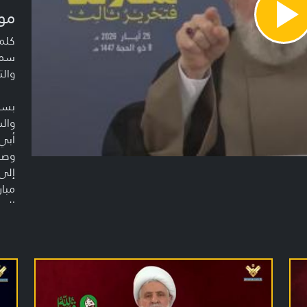
مو
Pla
Vide
كلمة
سما
والت
بسم 
والس
أبي 
وصحب
إلى 
مبار
العط
الشي
تعال
اليو
الأو
وفل
واحد