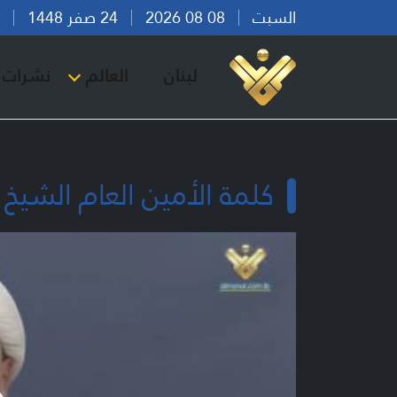
السبت
08 08 2026
24 صفر 1448
بير
لبنان
العالم
نشرات ا
كلمة الأمين العام الشيخ نعيم