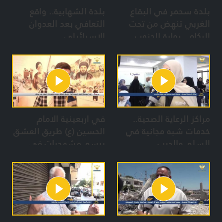
بلدة سحمر في البقاع
بلدة الشهابية.. واقع
الغربي تنهض من تحت
التعافي بعد العدوان
الركام.. بوابة الجنوب
الإسرائيلي
ستبقى عصية على
العدوان
مراكز الرعاية الصحية..
في اربعينية الامام
خدمات شبه مجانية في
الحسين (ع) طريق العشق
السلم والحرب
يرسم مشهديات في
بعلبك