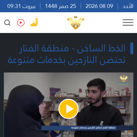
الأحد
09 08 2026
25 صفر 1448
بيروت 09:31
Ar
En
Fr
Es
الخط الساخن - منطقة الفنار
تحتضن النازحين بخدمات متنوعة
Play
Video