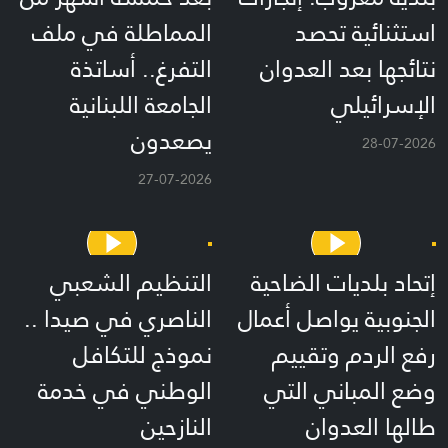
استثنائية تحصد
المماطلة في ملف
نتائجها بعد العدوان
التفرغ.. أساتذة
الإسرائيلي
الجامعة اللبنانية
يصعدون
28-07-2026
27-07-2026
إتحاد بلديات الضاحية
التنظيم الشعبي
الجنوبية يواصل أعمال
الناصري في صيدا ..
رفع الردم وتقييم
نموذج للتكافل
وضع المباني التي
الوطني في خدمة
طالها العدوان
النازحين