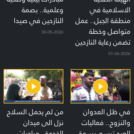
الاسلامية في
وعلمية.. بصمة
منطقة الجبل.. عمل
النازحين في صيدا
متواصل وخطة
30-05-2026
تضمن رعاية النازحين
01-06-2026
في ظل العدوان
من لم يحمل السلاح
والنزوح.. فعاليات
نزل الى ميدان
العيد ترسم بسمة
الخدمة.. مبادرات