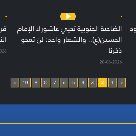
د
الضاحية الجنوبية تحيي عاشوراء الإمام
قرى
الحسين(ع).. والشعار واحد: لن تمحو
الن
ذكرنا
026
20-06-2026
»
10
9
8
7
6
5
4
3
2
1
«