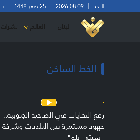
الأحد
09 08 2026
25 صفر 1448
بيروت 
لبنان
العالم
نشرات ا
الخط الساخن
رفع النفايات في الضاحية الجنوبية..
جهود مستمرة بين البلديات وشركة
"سيتي بلو"