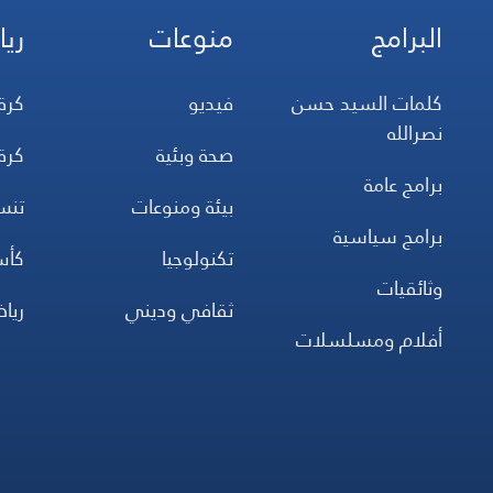
البرامج
منوعات
ريا
كلمات السيد حسن
فيديو
كرة
نصرالله
صحة وبئية
كرة
برامج عامة
بيئة ومنوعات
تن
برامج سياسية
تكنولوجيا
كأس
وثائقيات
ثقافي وديني
ريا
أفلام ومسلسلات