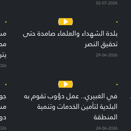
02-07-2026
بلدة الشهداء والعلماء صامدة حتى
مش
تحقيق النصر
محر
يتر
29-06-2026
026
في الغبيري.. عمل دؤوب تقوم به
جول
البلدية لتأمين الخدمات وتنمية
مس
المنطقة
دو
026
24-06-2026