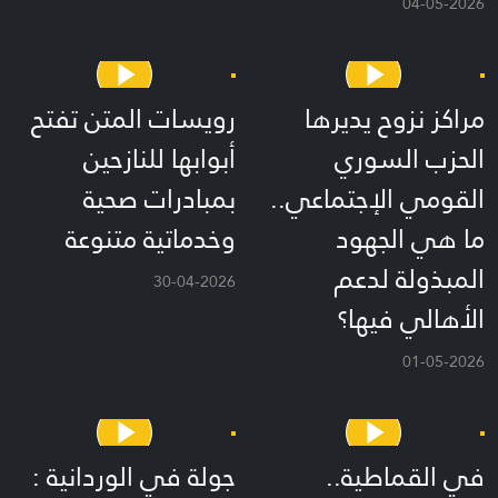
04-05-2026
مراكز نزوح يديرها
رويسات المتن تفتح
الحزب السوري
أبوابها للنازحين
القومي الإجتماعي..
بمبادرات صحية
ما هي الجهود
وخدماتية متنوعة
المبذولة لدعم
30-04-2026
الأهالي فيها؟
01-05-2026
في القماطية..
جولة في الوردانية :