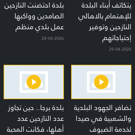
يتكاتف أبناء البلدة
بلدة احتضنت النازحين
للإهتمام بالاهالي
الصامدين وواكبها
النازحين وتوفير
عمل بلدي منظم
إحتياجاتهم
28-04-2026
29-04-2026
تضافر الجهود البلدية
بلدة برجا.. حين تجاوز
والشعبية في صيدا
عدد النازحين عدد
لخدمة الضيوف
أهلها، فكانت المحبة