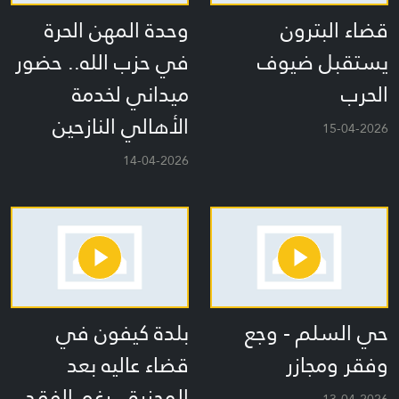
قضاء البترون
وحدة المهن الحرة
يستقبل ضيوف
في حزب الله.. حضور
الحرب
ميداني لخدمة
الأهالي النازحين
15-04-2026
14-04-2026
حي السلم - وجع
بلدة كيفون في
وفقر ومجازر
قضاء عاليه بعد
المجزرة.. رغم الفقد