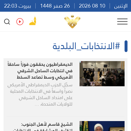
الإثنين
10 08 2026
26 صفر 1448
بيروت 22:03
Ar
En
Fr
Es
#الانتخابات_البلدية
الديمقراطيون يحققون فوزاً ساحقاً
في انتخابات الساحل الشرقي
الأمريكي وسط تصاعد السخط
الشعبي ضد ترامب
سجّل الحزب الديمقراطي الأمريكي
نصراً واسعاً في الانتخابات المحلية
على امتداد الساحل الشرقي
للولايات المتحدة، …
الشيخ قاسم لأهل الجنوب:
لتكثيف المشاركة في الانتخابات