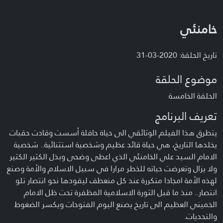
خامنئي
تاريخ الحلقة: 2020-03-31
موضوع الحلقة
الحلقة الخامسة
تعريف البرنامج
يتطرق هذا الفيلم الوثائقي الى حياة حافلة أسست وقادت حقبات
يخلدها التاريخ، هي حياة قائد عظيم وشخصية استثنائية.. شخصية
الامام السيد علي الخامنئي الذي اعطى وضحى وبذل الكثير الكثير
ولا يزال وتعرضت حياته للخطر مرارا في سبيل الاسلام والأمة وصنع
لهذه الأمة امجادا متكررة عند كل منعطف ليقودها نحو انتصار تلو
انتصار.. منذ ما قبل الثورة الاسلامية المظفرة تحت ظل الامام
الخميني العظيم الى تاريخ يصنع اليوم الفتوحات ويكسر الضغوط
والتحديات.