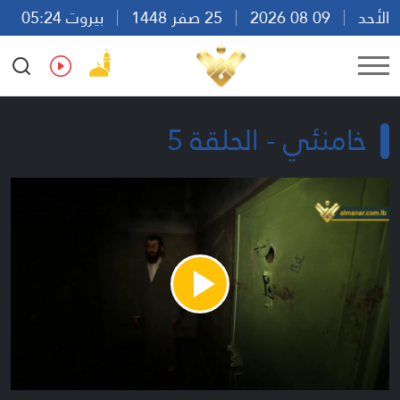
الأحد
09 08 2026
25 صفر 1448
بيروت 05:24
Ar
En
Fr
Es
خامنئي - الحلقة 5
Play
Video