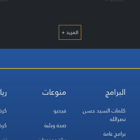
المزيد +
البرامج
منوعات
ريا
كلمات السيد حسن
فيديو
كرة
نصرالله
صحة وبئية
كرة
برامج عامة
بيئة ومنوعات
تن