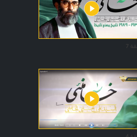
ينا دروسا وفخرا واندفاعة اضافية، مقرّين في
ت نفسه ان هذه السيرة يبقى في اسرارها الكثير
 وان التوصيف يعجز عن ايفاء هذا الامام جزءا بسيطا
يزاته.
قة 7
قة 4