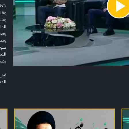
يتطر
Pla
وقاد
Vide
وشخص
الخا
وتعر
وصنع
نحو 
المظ
يصنع
في و
الحي
تسلمه
الوث
وطوي
الخا