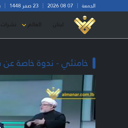
الجمعة
07 08 2026
23 صفر 1448
بيرو
لبنان
العالم
نشرات ا
خامنئي - ندوة خاصة عن