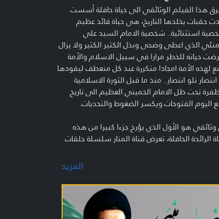
ق هذا الفيلم الوثائقي الى حياة حافلة أسست
ت حقبات يخلدها التاريخ، هي حياة قائد عظيم
ية استثنائية.. شخصية الامام السيد علي
منئي الذي اعطى وضحى وبذل الكثير الكثير ولا يزال
ضت حياته للخطر مرارا في سبيل الاسلام والأمة
 لهذه الأمة امجادا متكررة عند كل منعطف ليقودها
انتصار تلو انتصار.. منذ ما قبل الثورة الاسلامية
فرة تحت ظل الامام الخميني العظيم الى تاريخ
 اليوم الفتوحات ويكسر الضغوط والتحديات.
ثائقي هو الأول الذي يؤرخ جزءا كبيرا من هذه
اة الرائدة الحافلة، تعرض قناة المنار سلسلة حلقات
حول حياة السيد الخامنئي منذ الولادة عام 1939 حتى
 القيادة عام 1989.
المزيد
ائقي “خامنئي” من انتاج المنار نتاج جهد كبير
ل يكشف خبايا عن خمسين عاما من حياة الامام
منئي بما فيها من ميزات وابرز المنعطفات والاحداث،