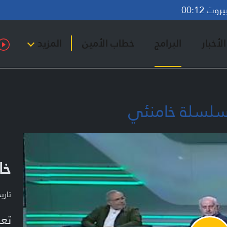
ت 00:12
لأخبار
البرامج
خطاب الأمين
المزيد
 سلسلة خامنئي
خا
تاريخ ا
تعر