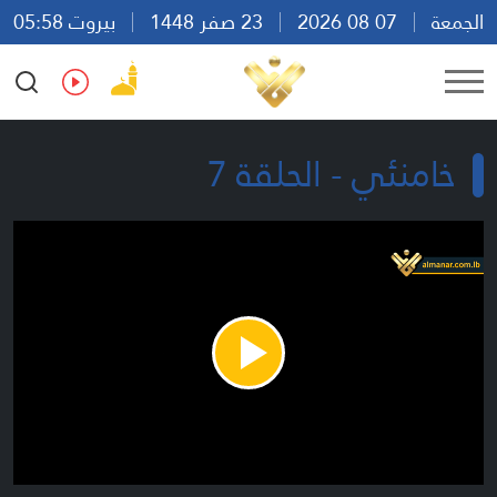
الجمعة
07 08 2026
23 صفر 1448
بيروت 05:58
Ar
En
Fr
Es
خامنئي - الحلقة 7
Play
Video