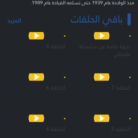
منذ الولادة عام 1939 حتى تسلمه القيادة عام 1989.
باقي الحلقات
الوثائقي “خامنئي” من انتاج المنار نتاج جهد كبير وطويل يكشف
المزيد
خبايا عن خمسين عاما من حياة الامام الخامنئي بما فيها من ميزات
وابرز المنعطفات والاحداث، لتعطينا دروسا وفخرا واندفاعة اضافية،
مقرّين في الوقت نفسه ان هذه السيرة يبقى في اسرارها الكثير
ندوة خاصة عن سلسلة
الحلقة 8
ايضا وان التوصيف يعجز عن ايفاء هذا الامام جزءا بسيطا من ميزاته.
خامنئي
الحلقة 7
الحلقة 6
الحلقة 5
الحلقة 4